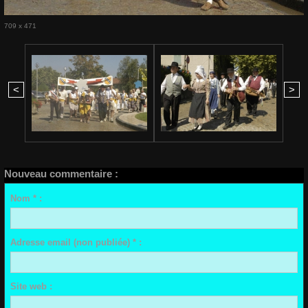
709 x 471
<
>
Nouveau commentaire :
Nom * :
Adresse email (non publiée) * :
Site web :