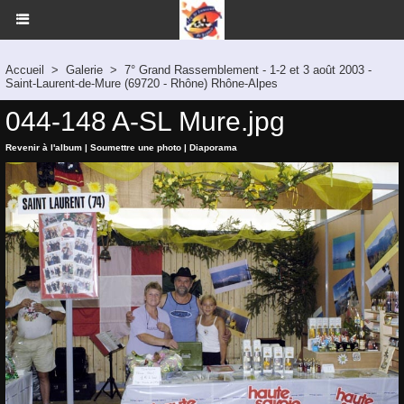
Accueil
>
Galerie
>
7° Grand Rassemblement - 1-2 et 3 août 2003 -
Saint-Laurent-de-Mure (69720 - Rhône) Rhône-Alpes
044-148 A-SL Mure.jpg
Revenir à l'album
|
Soumettre une photo
|
Diaporama