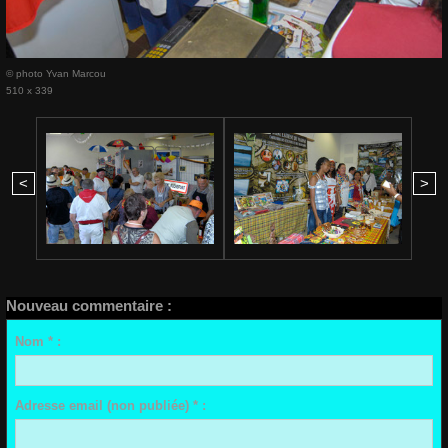
© photo Yvan Marcou
510 x 339
<
>
Nouveau commentaire :
Nom * :
Adresse email (non publiée) * :