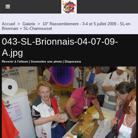
Accueil
>
Galerie
>
10° Rassemblement - 3-4 et 5 juillet 2009 - SL-en
Brionnais + SL-Chamousset
043-SL-Brionnais-04-07-09-
A.jpg
Revenir à l'album
|
Soumettre une photo
|
Diaporama