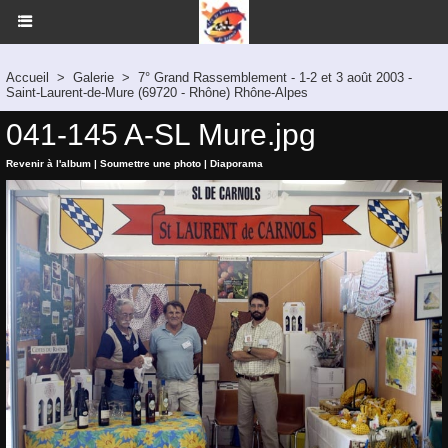
Accueil
>
Galerie
>
7° Grand Rassemblement - 1-2 et 3 août 2003 -
Saint-Laurent-de-Mure (69720 - Rhône) Rhône-Alpes
041-145 A-SL Mure.jpg
Revenir à l'album
|
Soumettre une photo
|
Diaporama