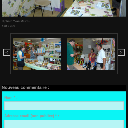
© photo Yvan Marcou
510 x 339
<
>
Nouveau commentaire :
Nom * :
Adresse email (non publiée) * :