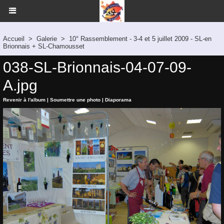
Accueil
>
Galerie
>
10° Rassemblement - 3-4 et 5 juillet 2009 - SL-en
Brionnais + SL-Chamousset
038-SL-Brionnais-04-07-09-
A.jpg
Revenir à l'album
|
Soumettre une photo
|
Diaporama