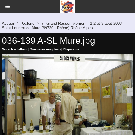
Accueil
>
Galerie
>
7° Grand Rassemblement - 1-2 et 3 août 2003 -
Saint-Laurent-de-Mure (69720 - Rhône) Rhône-Alpes
036-139 A-SL Mure.jpg
Revenir à l'album
|
Soumettre une photo
|
Diaporama