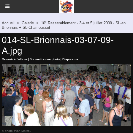
Accueil
>
Galerie
>
10° Rassemblement - 3-4 et 5 juillet 2009 - SL-en
Brionnais + SL-Chamousset
014-SL-Brionnais-03-07-09-
A.jpg
Revenir à l'album
|
Soumettre une photo
|
Diaporama
© photo Yvan Marcou