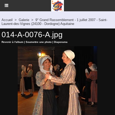
Accueil
>
Galerie
>
9° Grand Rassemblement - 1 juillet 2007 - Saint-
Laurent-des-Vignes (24100 - Dordogne) Aquitaine
014-A-0076-A.jpg
Revenir à l'album
|
Soumettre une photo
|
Diaporama