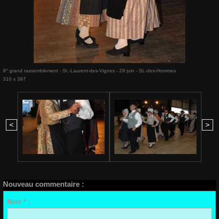
9° grand rassemblement - St.-Laurent-des-Vignes - 29 juin - SL-des-Hommes
310 x 397
<
>
Nouveau commentaire :
Nom * :