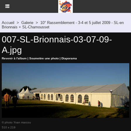
Accueil
>
Galerie
>
10° Rassemblement - 3-4 et 5 juillet 2009 - SL-en
Brionnais + SL-Chamousset
007-SL-Brionnais-03-07-09-
A.jpg
Revenir à l'album
|
Soumettre une photo
|
Diaporama
© photo Yvan marcou
510 x 219