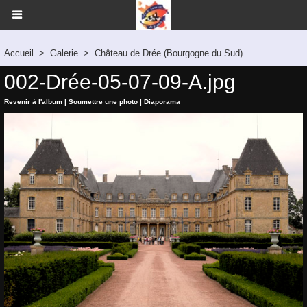
Accueil
>
Galerie
>
Château de Drée (Bourgogne du Sud)
002-Drée-05-07-09-A.jpg
Revenir à l'album
|
Soumettre une photo
|
Diaporama