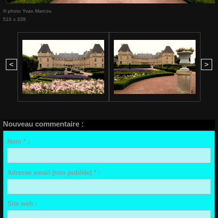
© photo Yvan Marcou
510 x 339
<
>
Nouveau commentaire :
Nom * :
Adresse email (non publiée) * :
Site web :