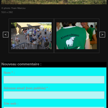
© photo Yvan Marcou
510 x 292
<
>
Nouveau commentaire :
Nom * :
Adresse email (non publiée) * :
Site web :