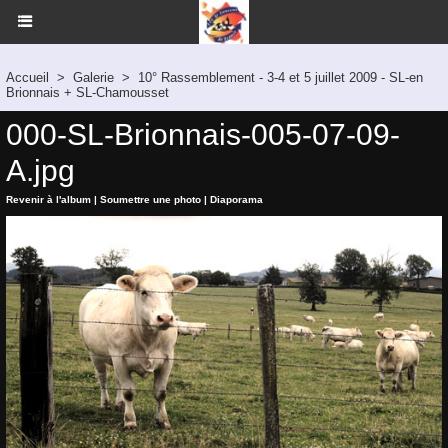
Accueil
>
Galerie
>
10° Rassemblement - 3-4 et 5 juillet 2009 - SL-en
Brionnais + SL-Chamousset
000-SL-Brionnais-005-07-09-
A.jpg
Revenir à l'album
|
Soumettre une photo
|
Diaporama