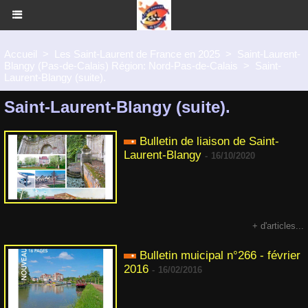
Accueil
>
Les Saint-Laurent de France en 2025
>
Saint-Laurent-
Blangy (Pas-de-Calais) Région: Nord-Pas-de-Calais
>
Saint-
Laurent-Blangy (suite).
Saint-Laurent-Blangy (suite).
Bulletin de liaison de Saint-
Laurent-Blangy
-
16/10/2020
+ d'articles...
Bulletin muicipal n°266 - février
2016
-
16/02/2016