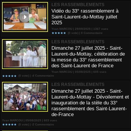
LES RASSEMBLEMENTS
Vidéo du 33° rassemblement à
Saint-Laurent-du-Mottay juillet
2025
Yvan MARCOU | 29/09/2025 | 1367 vues
(0 vote) |
0
Commentaire
LES RASSEMBLEMENTS
Dimanche 27 juillet 2025 - Saint-
Laurent-du-Mottay, célébration de
la messe du 33° rassemblement
des Saint-Laurent de France
Yvan MARCOU | 05/08/2025 | 605 vues
(0 vote) |
-4
Commentaire
LES RASSEMBLEMENTS
Dimanche 27 juillet 2025 - Saint-
Laurent-du-Mottay - Dévoilement et
inauguration de la stèle du 33°
rassemblement des Saint-Laurent-
de-France
Yvan MARCOU | 05/08/2025 | 603 vues
(0 vote) |
-2
Commentaire