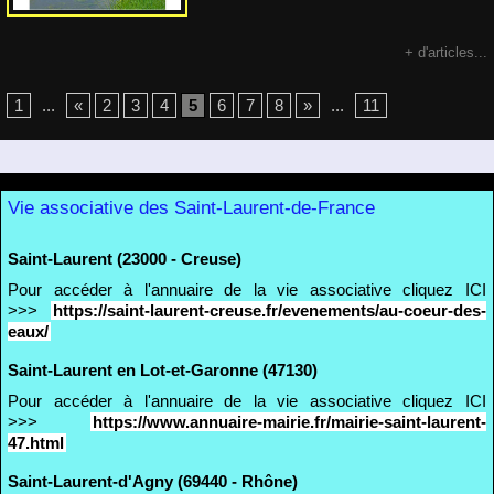
+ d'articles...
1
...
«
2
3
4
5
6
7
8
»
...
11
Vie associative des Saint-Laurent-de-France
Saint-Laurent (23000 - Creuse)
Pour accéder à l'annuaire de la vie associative cliquez ICI
>>>
https://saint-laurent-creuse.fr/evenements/au-coeur-des-
eaux/
Saint-Laurent en Lot-et-Garonne (47130)
Pour accéder à l'annuaire de la vie associative cliquez ICI
>>>
https://www.annuaire-mairie.fr/mairie-saint-laurent-
47.html
Saint-Laurent-d'Agny (69440 - Rhône)