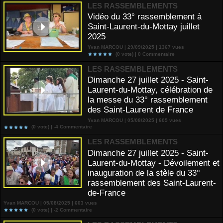
LES RASSEMBLEMENTS
Vidéo du 33° rassemblement à
Saint-Laurent-du-Mottay juillet
2025
Yvan MARCOU | 29/09/2025 | 1367 vues
(0 vote) |
0
Commentaire
LES RASSEMBLEMENTS
Dimanche 27 juillet 2025 - Saint-
Laurent-du-Mottay, célébration de
la messe du 33° rassemblement
des Saint-Laurent de France
Yvan MARCOU | 05/08/2025 | 605 vues
(0 vote) |
-4
Commentaire
LES RASSEMBLEMENTS
Dimanche 27 juillet 2025 - Saint-
Laurent-du-Mottay - Dévoilement et
inauguration de la stèle du 33°
rassemblement des Saint-Laurent-
de-France
Yvan MARCOU | 05/08/2025 | 603 vues
(0 vote) |
-2
Commentaire