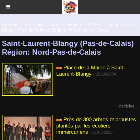
Accueil
>
Les Saint-Laurent de France en 2025
>
Saint-Laurent-
Blangy (Pas-de-Calais) Région: Nord-Pas-de-Calais
Saint-Laurent-Blangy (Pas-de-Calais)
Région: Nord-Pas-de-Calais
Place de la Mairie à Saint-
Laurent-Blangy
-
18/10/2004
+ d'articles...
Près de 300 arbres et arbustes
plantés par les écoliers
immercuriens
-
21/03/2013