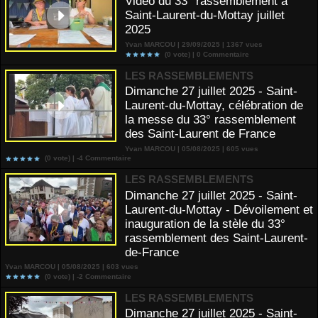
Vidéo du 33° rassemblement à
Saint-Laurent-du-Mottay juillet
2025
Yvan MARCOU | 29/09/2025 | 1367 vues
(0 vote) |
0
Commentaire
LES RASSEMBLEMENTS
Dimanche 27 juillet 2025 - Saint-
Laurent-du-Mottay, célébration de
la messe du 33° rassemblement
des Saint-Laurent de France
Yvan MARCOU | 05/08/2025 | 605 vues
(0 vote) |
-4
Commentaire
LES RASSEMBLEMENTS
Dimanche 27 juillet 2025 - Saint-
Laurent-du-Mottay - Dévoilement et
inauguration de la stèle du 33°
rassemblement des Saint-Laurent-
de-France
Yvan MARCOU | 05/08/2025 | 603 vues
(0 vote) |
-2
Commentaire
LES RASSEMBLEMENTS
Dimanche 27 juillet 2025 - Saint-